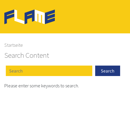
Direkt
zum
Inhalt
Pfadnavigation
Startseite
Search Content
Suche
Please enter some keywords to search.